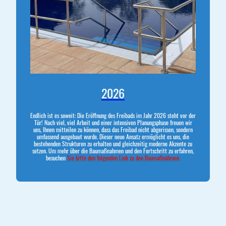
2026
Endlich ist es soweit: Die Eröffnung des Freibads im Jahr 2026 steht vor der
Tür! Nach viel, viel Arbeit und einer intensiven Planungsphase freuen wir
uns, Ihnen mitteilen zu können, dass das Freibad nicht abgerissen, sondern
umfassend ausgebaut wurde. Dieser neue Ansatz ermöglicht es uns, die
bestehenden Strukturen zu erhalten und gleichzeitig moderne Akzente zu
setzen. Um mehr über die Baumaßnahmen und den Fortschritt zu erfahren,
besuchen
Sie bitte den folgenden Link zu den Baumaßnahmen.