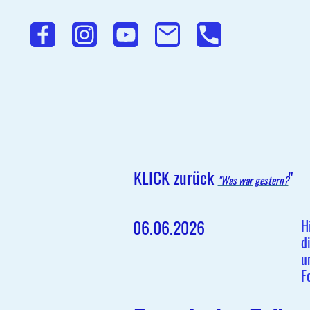
KLICK zurück
"
"Was war gestern?
06.06.2026
H
d
u
F